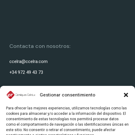
Contacta con nosotros:
ccelra@ccelra.com
+34 972 49 43 73
Gestionar consentimiento
Nuestra dirección:
Para ofrecer las mejores experiencias, utilizamos tecnologías como las
cookies para almacenar y/o acceder a la información del dispositivo. El
Polígono Industrial Celrà, Carrer del Ter, s/n, 17460 Celrà,
consentimiento de estas tecnologías nos permitirá procesar datos
como el comportamiento de navegación o las identificaciones únicas en
(Girona, SPAIN)
este sitio. No consentir o retirar el consentimiento, puede afectar