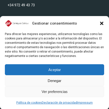
+34 972 49 43 73
Gestionar consentimiento
Nuestra dirección:
Para ofrecer las mejores experiencias, utilizamos tecnologías como las
cookies para almacenar y/o acceder a la información del dispositivo. El
Polígono Industrial Celrà, Carrer del Ter, s/n, 17460 Celrà,
consentimiento de estas tecnologías nos permitirá procesar datos
como el comportamiento de navegación o las identificaciones únicas en
(Girona, SPAIN)
este sitio. No consentir o retirar el consentimiento, puede afectar
negativamente a ciertas características y funciones.
Aceptar
Denegar
Ver preferencias
© 2024 CÀRNIQUES CELRÀ S.L.
Política de cookies
Declaración de privacidad
Impressum