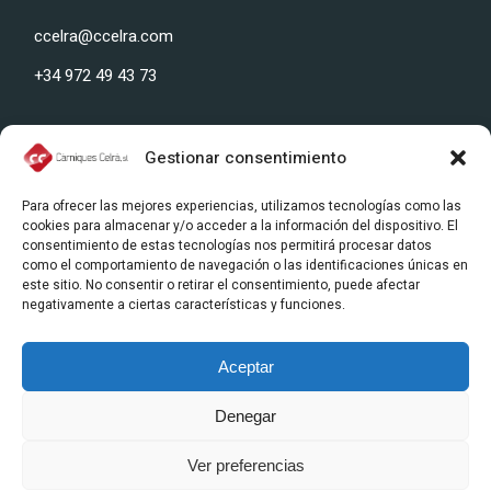
ccelra@ccelra.com
+34 972 49 43 73
Gestionar consentimiento
Nuestra dirección:
Para ofrecer las mejores experiencias, utilizamos tecnologías como las
cookies para almacenar y/o acceder a la información del dispositivo. El
Polígono Industrial Celrà, Carrer del Ter, s/n, 17460 Celrà,
consentimiento de estas tecnologías nos permitirá procesar datos
(Girona, SPAIN)
como el comportamiento de navegación o las identificaciones únicas en
este sitio. No consentir o retirar el consentimiento, puede afectar
negativamente a ciertas características y funciones.
Aceptar
Denegar
Ver preferencias
© 2024 CÀRNIQUES CELRÀ S.L.