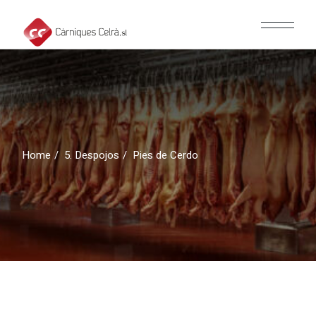
Skip
to
the
content
Home
5. Despojos
Pies de Cerdo