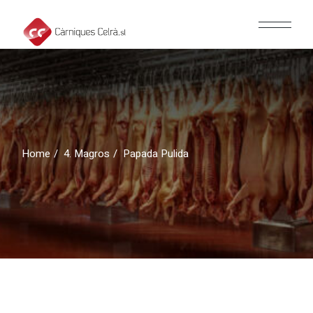
Skip
to
the
content
Home
4. Magros
Papada Pulida