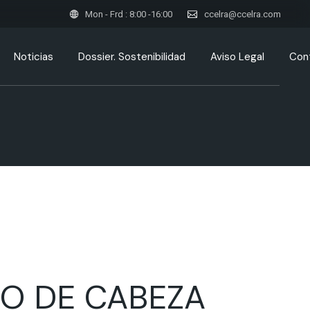
Mon - Frd : 8:00 -16:00
ccelra@ccelra.com
Noticias
Dossier. Sostenibilidad
Aviso Legal
Con
Aviso Legal
Política de Cookies
Política de cookies (UE)
O DE CABEZA