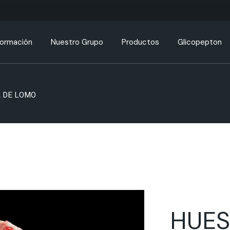
formación
Nuestro Grupo
Productos
Glicopepton
bre Nosotros
 DE LOMO
rtificaciones
lores
novación
HUES