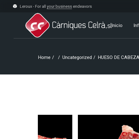
Skip
to
Leroux - For all
your business
endeavors
the
content
Inicio
In
So
Home
Uncategorized
HUESO DE CABEZA
Ce
Va
In